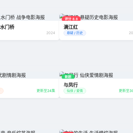
评分 8.8
水门桥
满江红
2024
2
悬疑 / 历史
新剧
与凤行
更新至24集
更新至3
情
仙侠 / 爱情