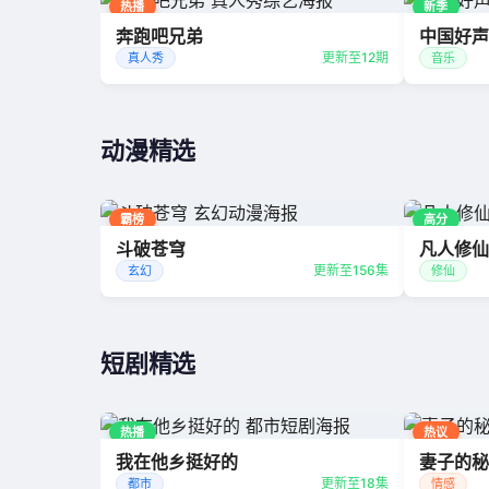
热播
新季
奔跑吧兄弟
中国好声
更新至12期
真人秀
音乐
动漫精选
霸榜
高分
斗破苍穹
凡人修仙
更新至156集
玄幻
修仙
短剧精选
热播
热议
我在他乡挺好的
妻子的秘
更新至18集
都市
情感