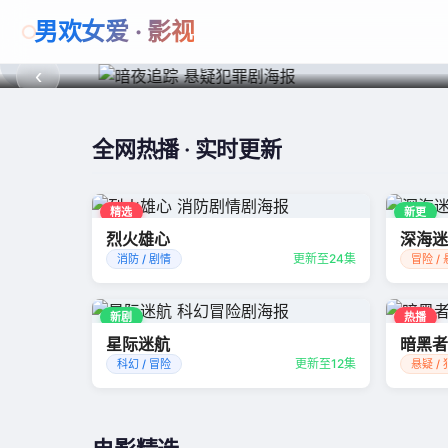
男欢女爱 · 影视
暗夜追踪
‹
全网热播 · 实时更新
精选
新更
烈火雄心
深海迷
更新至24集
消防 / 剧情
冒险 /
新剧
热播
星际迷航
暗黑者
更新至12集
科幻 / 冒险
悬疑 /