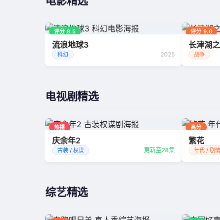
电影精选
评分 8.5
评分 9.0
流浪地球3
长津湖之
2025
科幻
战争
电视剧精选
热播
高分
庆余年2
繁花
更新至28集
古装 / 权谋
年代 / 剧
综艺精选