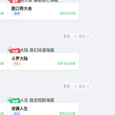
爆笑
脱口秀大会
6期
更新至10期
喜剧
更多
← 滑动 →
经典
斗罗大陆
2集
更新至268集
奇幻
更多
← 滑动 →
推荐
逆袭人生
6集
更新至20集
励志