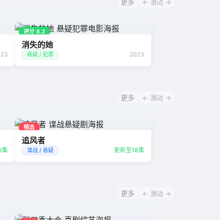
更多
← 滑动 →
评分 8.2
消失的她
023
2023
悬疑 / 犯罪
更多
← 滑动 →
精选
追风者
0集
更新至18集
谍战 / 悬疑
更多
← 滑动 →