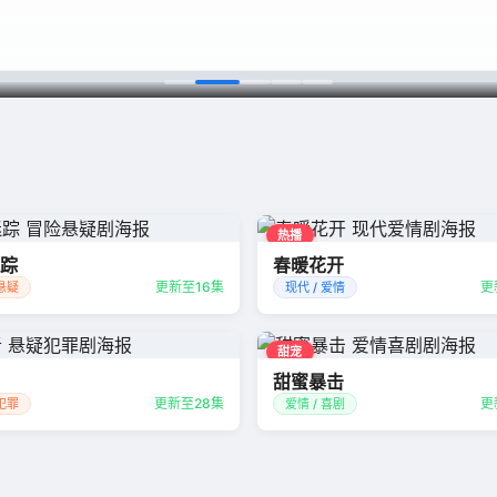
热播
踪
春暖花开
更新至16集
更
 悬疑
现代 / 爱情
甜宠
甜蜜暴击
更新至28集
更
 犯罪
爱情 / 喜剧