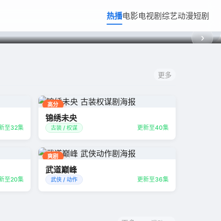
热播
电影
电视剧
综艺
动漫
短剧
热播
悬疑 / 犯罪
›
更多
高分
锦绣未央
新至32集
更新至40集
古装 / 权谋
爽剧
武道巅峰
新至20集
更新至36集
武侠 / 动作